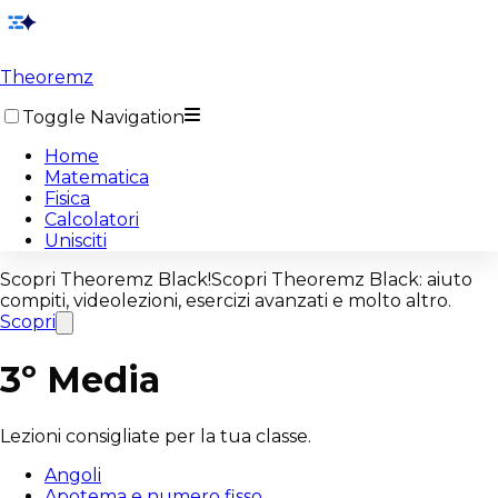
Theoremz
Toggle Navigation
Home
Matematica
Fisica
Calcolatori
Unisciti
Scopri
Theoremz Black!
Scopri
Theoremz Black
: aiuto
compiti, videolezioni, esercizi avanzati e molto altro.
Scopri
3º Media
Lezioni consigliate per la tua classe.
Angoli
Apotema e numero fisso