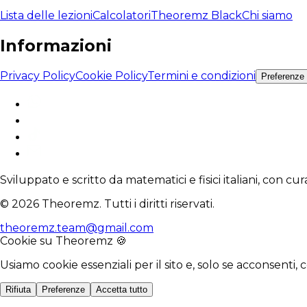
Lista delle lezioni
Calcolatori
Theoremz Black
Chi siamo
Informazioni
Privacy Policy
Cookie Policy
Termini e condizioni
Preferenze
Sviluppato e scritto da matematici e fisici italiani, con cu
© 2026 Theoremz. Tutti i diritti riservati.
theoremz.team@gmail.com
Cookie su Theoremz 🍪
Usiamo cookie essenziali per il sito e, solo se acconsenti, 
Rifiuta
Preferenze
Accetta tutto