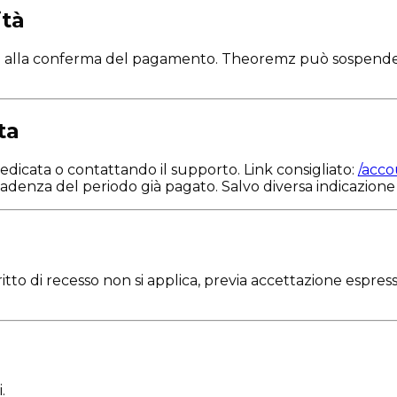
ità
tivato alla conferma del pagamento. Theoremz può sospe
ta
icata o contattando il supporto. Link consigliato:
/acc
adenza del periodo già pagato. Salvo diversa indicazione 
 diritto di recesso non si applica, previa accettazione espr
.