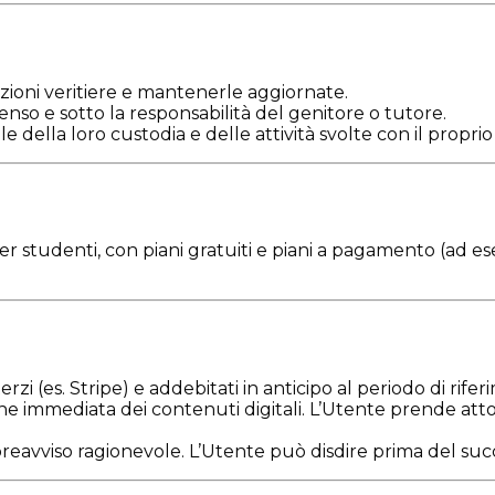
zioni veritiere e mantenerle aggiornate.
nso e sotto la responsabilità del genitore o tutore.
e della loro custodia e delle attività svolte con il propri
r studenti, con piani gratuiti e piani a pagamento (ad ese
erzi (es. Stripe) e addebitati in anticipo al periodo di rife
 immediata dei contenuti digitali. L’Utente prende atto e a
eavviso ragionevole. L’Utente può disdire prima del succ