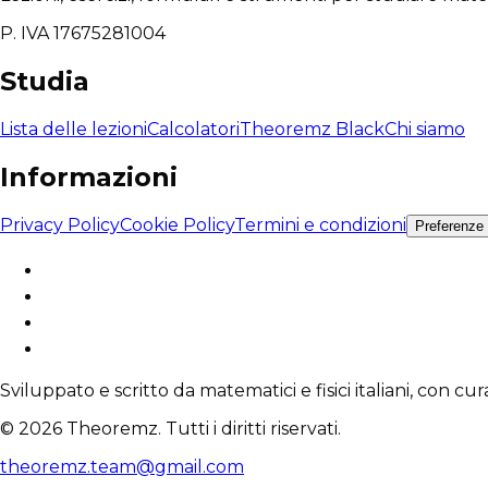
P. IVA 17675281004
Studia
Lista delle lezioni
Calcolatori
Theoremz Black
Chi siamo
Informazioni
Privacy Policy
Cookie Policy
Termini e condizioni
Preferenze
Sviluppato e scritto da matematici e fisici italiani, con cu
© 2026 Theoremz. Tutti i diritti riservati.
theoremz.team@gmail.com