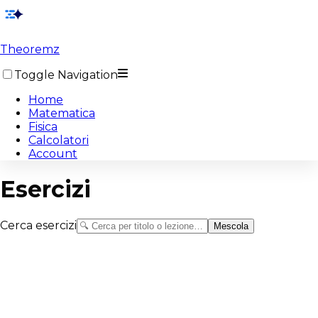
Theoremz
Toggle Navigation
Home
Matematica
Fisica
Calcolatori
Account
Esercizi
Cerca esercizi
Mescola
Angolo complementare
Angoli
Angolo da parte rimanente del giro