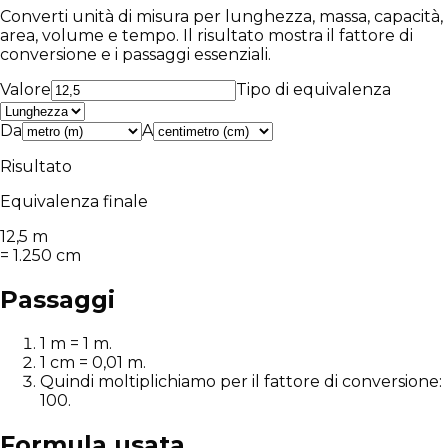
Converti unità di misura per lunghezza, massa, capacità,
area, volume e tempo. Il risultato mostra il fattore di
conversione e i passaggi essenziali.
Valore
Tipo di equivalenza
Da
A
Risultato
Equivalenza finale
12,5
m
=
1.250
cm
Passaggi
1
m
=
1
m
.
1
cm
=
0,01
m
.
Quindi moltiplichiamo per il fattore di conversione:
100
.
Formula usata