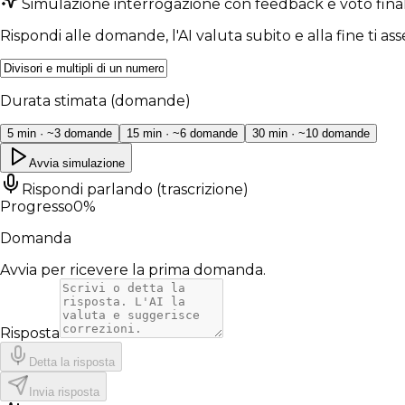
Simulazione interrogazione con feedback e voto final
Rispondi alle domande, l'AI valuta subito e alla fine ti as
Durata stimata (domande)
5 min
· ~
3
domande
15 min
· ~
6
domande
30 min
· ~
10
domande
Avvia simulazione
Rispondi parlando (trascrizione)
Progresso
0
%
Domanda
Avvia per ricevere la prima domanda.
Risposta
Detta la risposta
Invia risposta